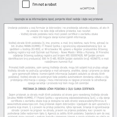
Upoznajte se sa informacijama ispod, pomjerite klizač nadolje i dajte svoj pristanak
Unošenje podataka u ovaj formular je dobrovoljno i ne predstavlja zakonsku obavezu, ali ako ih
ne unesete i ne date dolje određene pristanke, kao rezultat:
- Voditelj obrade podataka neće moći poslati certifikat o završetku obuke
- neće biti moguće slanje komercijalnih informacija.
Voditelj obrade ličnih podataka (tj. ime, prezime, e-mail, broj telefona, naziv firme, adresa) će
biti: društvo MANN+HUMMEL FT Poland Spółka z ograniczoną odpowiedzialnością Sp.k. sa
sjedištem u Gostinju (63-800), ul. Wrocławska 145, upisano u Registar preduzetnika Državnog
sudskog registra koji vodi Općinski sud Poznanj – Nowe Miasto i Wilda u Poznanju, IX Privredno
odjeljenje Državnog sudskog registra pod brojem KRS 0000674026, NIP [poljski porezni
identifikacioni broj preduzeća]: 696-14-13-485, REGON [poljski statistički broj]: 410348770, e-mail:
rodo@mann-hummel-ft.pl
Primatelj Vaših podataka, osim samog Voditelja obrade, mogu biti subjekti koji pružaju usluge
Voditelju obrade na području upravljanja e-mail adresama, analitike, slanja i pripreme za slanje
gore spomenutih biltena i komercijalnih informacija [subjekti zaduženi za obradu ličnih
podataka]. Voditelj obrade će podvrgnuti Vaše podatke automatskom donošenju odluka u cilju
pridobijanja informacija o opsegu i nivou interesiranja za njegove proizvode te određivanja
opsega saradnje i proizvoda koji Vam mogu biti zanimljivi.
PRISTANAK ZA OBRADU LIČNIH PODATAKA U CILJU SLANJA CERTIFIKATA
Dajem pristanak za obradu mojih ličnih podataka od strane gore navedenog Voditelja obrade
(društvo MANN+HUMMEL FT Poland Spółka z ograniczoną odpowiedzialnością Sp.k), u cilju slanja
certifikata o završetku obuke koja je dostupna na web-stranici www.academy.filtron.eu ili
www.institute.wixeurope.com. Ovaj pristanak dajem dobrovoljno i izjavljujem da sam upoznat/a s
pravima koja imam, tj. s pravom na pristup podacima, njihov ispravak, brisanje ili ograničavanje
obrade i pravom na prigovor na obradu, pravom na prijenos podataka, kao i pravom na
podnošenje žalbe nadzornom tijelu tj. Agenciji za zaštitu ličnih podataka. Svjestan/a sam da ovaj
pristanak mogu opozvati u svakom trenutku pismenom izjavom a opoziv pristanka ne utječe na