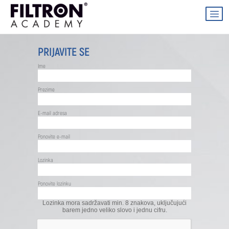
PRIJAVITE SE
Ime
Prezime
E-mail adresa
Ponovite e-mail
Lozinka
Ponovite lozinku
Lozinka mora sadržavati min. 8 znakova, uključujući
barem jedno veliko slovo i jednu cifru.