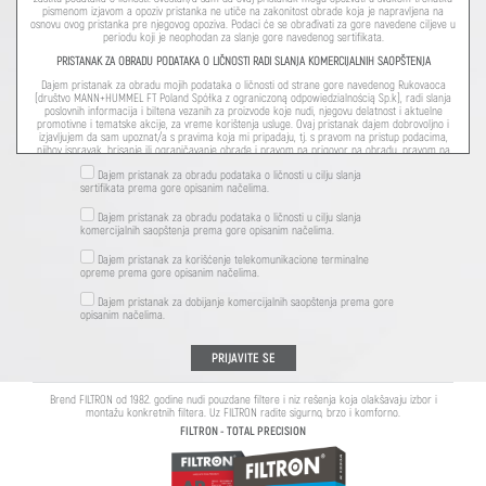
pismenom izjavom a opoziv pristanka ne utiče na zakonitost obrade koja je napravljena na
osnovu ovog pristanka pre njegovog opoziva. Podaci će se obrađivati za gore navedene ciljeve u
periodu koji je neophodan za slanje gore navedenog sertifikata.
PRISTANAK ZA OBRADU PODATAKA O LIČNOSTI RADI SLANJA KOMERCIJALNIH SAOPŠTENJA
Dajem pristanak za obradu mojih podataka o ličnosti od strane gore navedenog Rukovaoca
(društvo MANN+HUMMEL FT Poland Spółka z ograniczoną odpowiedzialnością Sp.k), radi slanja
poslovnih informacija i biltena vezanih za proizvode koje nudi, njegovu delatnost i aktuelne
promotivne i tematske akcije, za vreme korištenja usluge. Ovaj pristanak dajem dobrovoljno i
izjavljujem da sam upoznat/a s pravima koja mi pripadaju, tj. s pravom na pristup podacima,
njihov ispravak, brisanje ili ograničavanje obrade i pravom na prigovor na obradu, pravom na
prenos podataka i takođe pravom na podnošenje žalbe nadzornom telu tj. Povereniku za
Dajem pristanak za obradu podataka o ličnosti u cilju slanja
informacije od javnog značaja i zaštitu podataka o ličnosti. Svestan/a sam da ovaj pristanak
sertifikata prema gore opisanim načelima.
mogu opozvati u svakom trenutku pismenom izjavom a opoziv pristanka ne utiče na zakonitost
obrade koja je napravljena na osnovu ovog pristanka pre njegovog opoziva. Rukovalac će
obrađivati podatke o ličnosti u gore navedenom cilju u periodu do završetka njihove realizacije
Dajem pristanak za obradu podataka o ličnosti u cilju slanja
na zahtev korisnika.
komercijalnih saopštenja prema gore opisanim načelima.
PRISTANAK ZA KORIŠĆENJE TELEKOMUNIKACIONE TERMINALNE OPREME
Dajem pristanak za korišćenje telekomunikacione terminalne
opreme prema gore opisanim načelima.
Dajem pristanak za korišćenje od strane gore navedenog Rukovaoca (društvo MANN+HUMMEL FT
Poland Spółka z ograniczoną odpowiedzialnością Sp.k) telekomunikacione terminalne opreme za
obavljanje informativnih i marketinških delatnosti da mi se predstavi naručeno komercijalno
Dajem pristanak za dobijanje komercijalnih saopštenja prema gore
opisanim načelima.
saopštenje.
PRISTANAK ZA DOBIJANJE KOMERCIJALNIH SAOPŠTENJA
Dajem pristanak za dobijanje na gore navedenu imejl adresu i broj telefona komercijalnih
saopštenja vezanih za proizvode, usluge i aktuelne ponude i promotivne i tematske akcije koje
organizuje gore navedeni Rukovalac (MANN+HUMMEL FT Poland Spółka z ograniczoną
Brend FILTRON od 1982. godine nudi pouzdane filtere i niz rešenja koja olakšavaju izbor i
odpowiedzialnością Sp.k).
montažu konkretnih filtera. Uz FILTRON radite sigurno, brzo i komforno.
FILTRON - TOTAL PRECISION