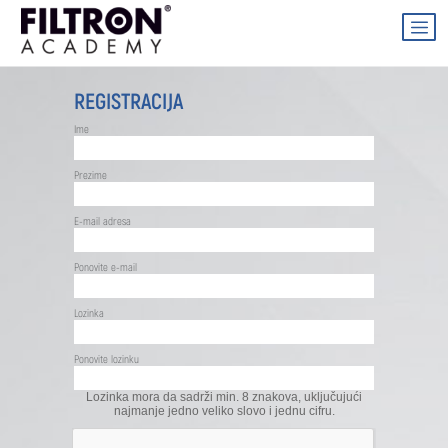
REGISTRACIJA
Ime
Prezime
E-mail adresa
Ponovite e-mail
Lozinka
Ponovite lozinku
Lozinka mora da sadrži min. 8 znakova, uključujući
najmanje jedno veliko slovo i jednu cifru.