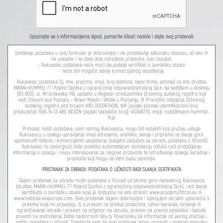
Upoznajte se s informacijama ispod, pomerite klizač nadole i dajte svoj pristanak
Unošenje podataka u ovaj formular je dobrovoljno i ne predstavlja zakonsku obavezu, ali ako ih
ne unesete i ne date dole određene pristanke, kao rezultat:
- Rukovalac podataka neće moći da pošalje sertifikat o završetku obuke
- neće biti moguće slanje komercijalnog saopštenja.
Rukovalac podataka (tj. ime, prezime, imejl, broj telefona, naziv firme, adresa) će biti: društvo
MANN+HUMMEL FT Poland Spółka z ograniczoną odpowiedzialnością Sp.k. sa sedištem u Gostinju
(63-800), ul. Wrocławska 145, upisano u Registar preduzetnika Državnog sudskog registra koji
vodi Osnovni sud Poznanj – Nowe Miasto i Wilda u Poznanju, IX Privredno odeljenje Državnog
sudskog registra pod brojem KRS 0000674026, NIP [poljski poreski identifikacioni broj
preduzeća]: 696-14-13-485, REGON [poljski statistički broj]: 410348770, imejl: rodo@mann-hummel-
ft.pl
Primalac Vaših podataka, osim samog Rukovaoca, mogu biti subjekti koji pružaju usluge
Rukovaocu u opsegu upravljanja imejl adresama, analitike, slanja i pripreme za slanje gore
spomenutih biltena i komercijalnih saopštenja [subjekti zaduženi za obradu podataka o ličnosti].
Rukovalac će podvrgnuti Vaše podatke automatskom donošenju odluka radi pridobijanja
informacija o opsegu i nivou interesovanja za njegove proizvode te određivanja opsega saradnje i
proizvoda koji mogu da Vam budu zanimljivi.
PRISTANAK ZA OBRADU PODATAKA O LIČNOSTI RADI SLANJA SERTIFIKATA
Dajem pristanak za obradu mojih podataka o ličnosti od strane gore navedenog Rukovaoca
(društvo MANN+HUMMEL FT Poland Spółka z ograniczoną odpowiedzialnością Sp.k), radi slanja
sertifikata o završetku obuke koja je dostupna na veb-stranici www.academy.filtron.eu ili
www.institute.wixeurope.com. Ovaj pristanak dajem dobrovoljno i izjavljujem da sam upoznat/a s
pravima koja mi pripadaju, tj. s pravom na pristup podacima, njihov ispravak, brisanje ili
ograničavanje obrade i pravom na prigovor na obradu, pravom na prenos podataka i takođe
pravom na podnošenje žalbe nadzornom telu tj. Povereniku za informacije od javnog značaja i
zaštitu podataka o ličnosti. Svestan/a sam da ovaj pristanak mogu opozvati u svakom trenutku