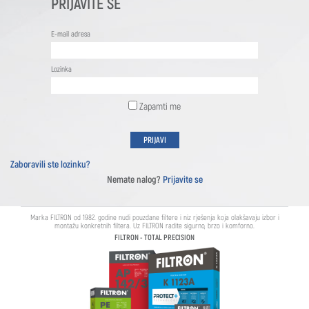
PRIJAVITE SE
E-mail adresa
Lozinka
Zapamti me
Zaboravili ste lozinku?
Nemate nalog?
Prijavite se
Marka FILTRON od 1982. godine nudi pouzdane filtere i niz rješenja koja olakšavaju izbor i
montažu konkretnih filtera. Uz FILTRON radite sigurno, brzo i komforno.
FILTRON - TOTAL PRECISION