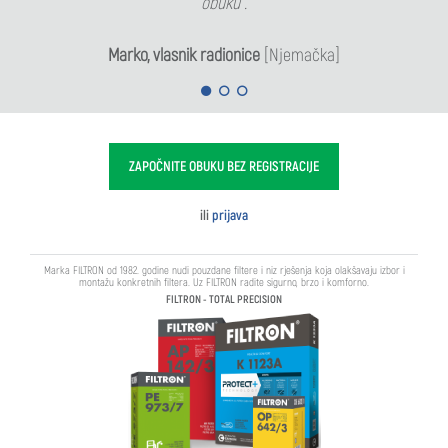
obuku“.
Marko, vlasnik radionice
[Njemačka]
ZAPOČNITE OBUKU BEZ REGISTRACIJE
ili
prijava
Marka FILTRON od 1982. godine nudi pouzdane filtere i niz rješenja koja olakšavaju izbor i
montažu konkretnih filtera. Uz FILTRON radite sigurno, brzo i komforno.
FILTRON - TOTAL PRECISION