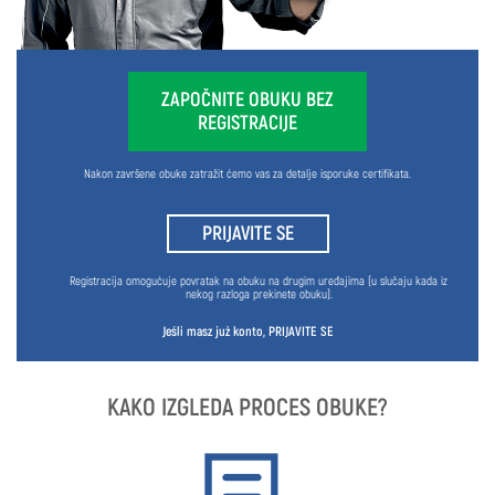
ZAPOČNITE OBUKU BEZ
REGISTRACIJE
Nakon završene obuke zatražit ćemo vas za detalje isporuke certifikata.
PRIJAVITE SE
Registracija omogućuje povratak na obuku na drugim uređajima (u slučaju kada iz
nekog razloga prekinete obuku).
Jeśli masz już konto,
PRIJAVITE SE
KAKO IZGLEDA PROCES OBUKE?