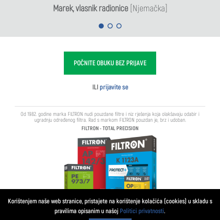
Marek, vlasnik radionice
[Njemačka]
POČNITE OBUKU BEZ PRIJAVE
ILI
prijavite se
Od 1982. godine marka FILTRON nudi pouzdane filtre i niz rješenja koja olakšavaju odabir i
ugradnju određenog filtra. Rad s markom FILTRON pouzdan je, brz i udoban.
FILTRON - TOTAL PRECISION
Korištenjem naše web stranice, pristajete na korištenje kolačića (cookies) u skladu s
pravilima opisanim u našoj
Politici privatnosti
.
MANN+HUMMEL FT Poland
Društvo s ograničenom odgovornošću kom. dr.