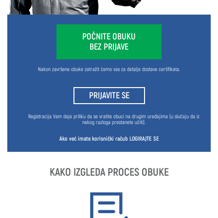
POČNITE OBUKU
BEZ PRIJAVE
Nakon završene obuke zatražit ćemo vas za detalje dostave certifikata.
PRIJAVITE SE
Registracija Vam daje priliku da se vratite obuci na drugim uređajima (u slučaju da iz
nekog razloga prestanete učiti).
Ako već imate korisnički račub
LOGIRAJTE SE
KAKO IZGLEDA PROCES OBUKE